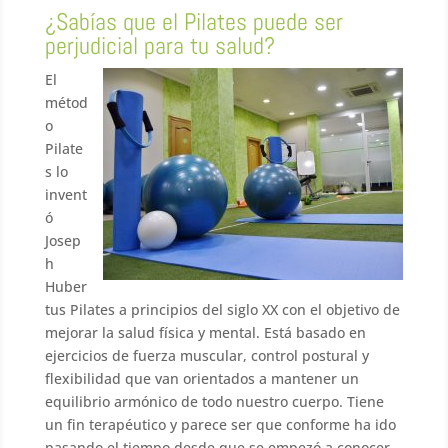
¿Sabías que el Pilates puede ser
perjudicial para tu salud?
El
métod
o
Pilate
s lo
invent
ó
Josep
h
Huber
tus Pilates a principios del siglo XX con el objetivo de
mejorar la salud física y mental. Está basado en
ejercicios de fuerza muscular, control postural y
flexibilidad que van orientados a mantener un
equilibrio armónico de todo nuestro cuerpo. Tiene
un fin terapéutico y parece ser que conforme ha ido
pasando el tiempo desde que se empezó a conocer