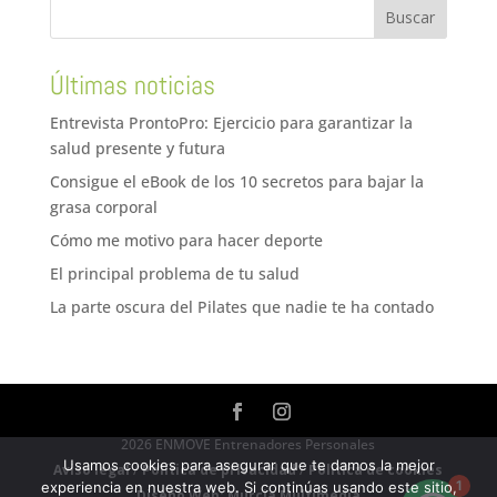
Últimas noticias
Entrevista ProntoPro: Ejercicio para garantizar la
salud presente y futura
Consigue el eBook de los 10 secretos para bajar la
grasa corporal
Cómo me motivo para hacer deporte
El principal problema de tu salud
La parte oscura del Pilates que nadie te ha contado
2026 ENMOVE Entrenadores Personales
Usamos cookies para asegurar que te damos la mejor
Aviso legal
/
Política de privacidad
/
Política de cookies
1
experiencia en nuestra web. Si continúas usando este sitio,
Diseño Web: Murcia Multimedia