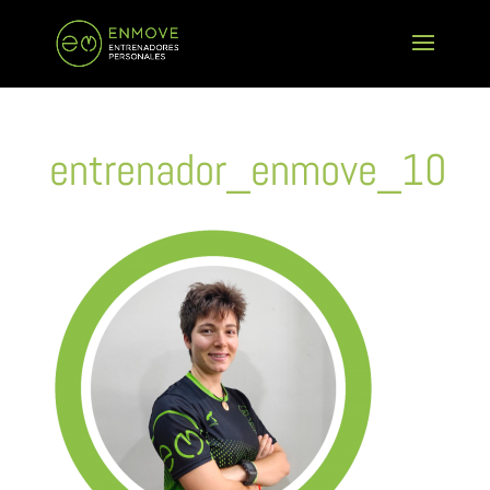
entrenador_enmove_10