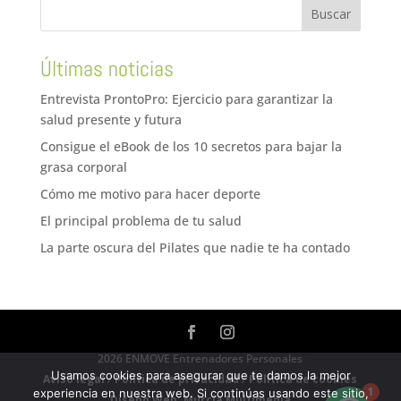
Últimas noticias
Entrevista ProntoPro: Ejercicio para garantizar la
salud presente y futura
Consigue el eBook de los 10 secretos para bajar la
grasa corporal
Cómo me motivo para hacer deporte
El principal problema de tu salud
La parte oscura del Pilates que nadie te ha contado
2026 ENMOVE Entrenadores Personales
Usamos cookies para asegurar que te damos la mejor
Aviso legal
/
Política de privacidad
/
Política de cookies
1
experiencia en nuestra web. Si continúas usando este sitio,
Diseño Web: Murcia Multimedia