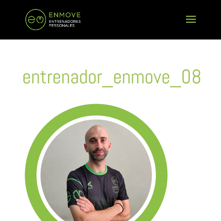
entrenador_enmove_08