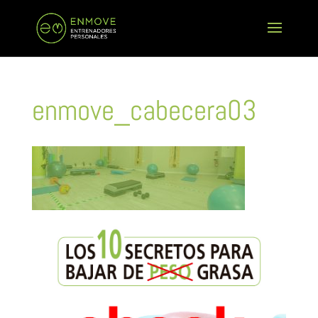
enmove_cabecera03