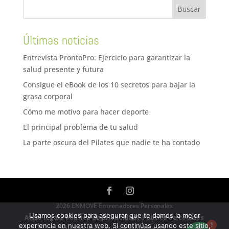
Últimas noticias
Entrevista ProntoPro: Ejercicio para garantizar la
salud presente y futura
Consigue el eBook de los 10 secretos para bajar la
grasa corporal
Cómo me motivo para hacer deporte
El principal problema de tu salud
La parte oscura del Pilates que nadie te ha contado
2026 ENMOVE Entrenadores Personales
Usamos cookies para asegurar que te damos la mejor
Aviso legal
/
Política de privacidad
/
Política de cookies
1
experiencia en nuestra web. Si continúas usando este sitio,