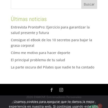
Últimas noticias
Entrevista ProntoPro: Ejercicio para garantizar la
salud presente y futura
Consigue el eBook de los 10 secretos para bajar la
grasa corporal
Cómo me motivo para hacer deporte
El principal problema de tu salud
La parte oscura del Pilates que nadie te ha contado
2026 ENMOVE Entrenadores Personales
Usamos cookies para asegurar que te damos la mejor
Aviso legal
/
Política de privacidad
/
Política de cookies
1
experiencia en nuestra web. Si continúas usando este sitio,