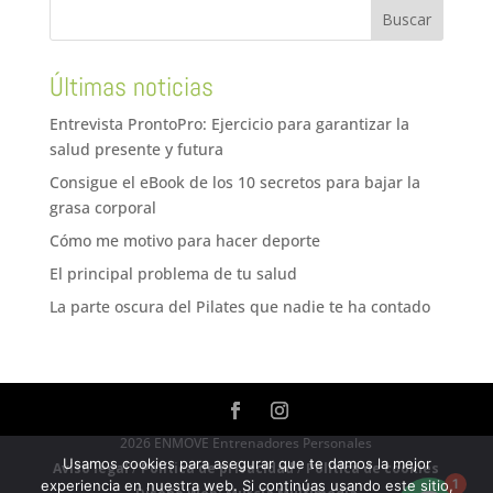
Últimas noticias
Entrevista ProntoPro: Ejercicio para garantizar la
salud presente y futura
Consigue el eBook de los 10 secretos para bajar la
grasa corporal
Cómo me motivo para hacer deporte
El principal problema de tu salud
La parte oscura del Pilates que nadie te ha contado
2026 ENMOVE Entrenadores Personales
Usamos cookies para asegurar que te damos la mejor
Aviso legal
/
Política de privacidad
/
Política de cookies
1
experiencia en nuestra web. Si continúas usando este sitio,