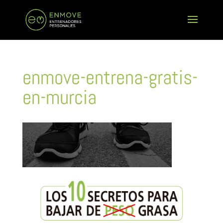
enmove-entrena-gratis-
en-murcia