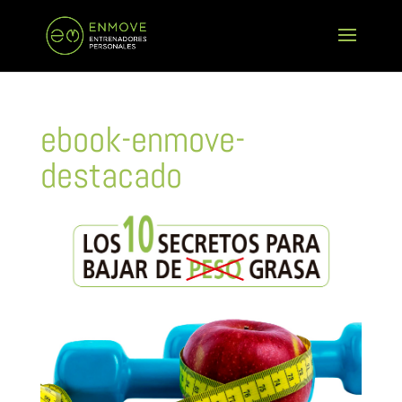
ebook-enmove-
destacado